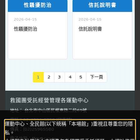
性騷擾防治
信託說明書
2026-04-15
2026-04-15
性騷擾防治
信託說明書
Next
1
2
3
4
5
下一頁
救國團受託經營管理各運動中心
地址： 台北市中山區民權東路二段69號
電話：02-2596-5858 (代表號)
運動中心、全民館(以下統稱「本場館」)重視且尊重您的隱
傳真：(02)25965580
私。
電子信箱：ffm@cyc.tw